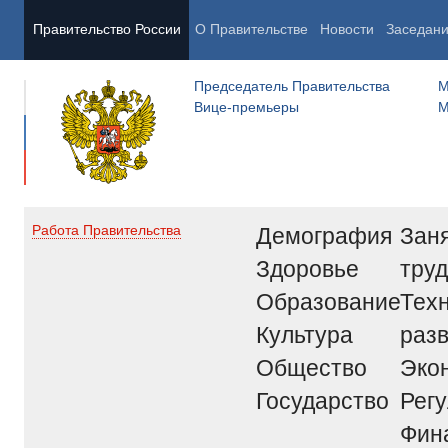
Правительство России
О Правительстве
Новости
Заседан
Председатель Правительства
М
Вице-премьеры
М
Демография
Заня
Работа Правительства
Здоровье
труд
Образование
Тех
Культура
раз
Общество
Эко
Государство
Рег
Фин