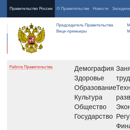
Правительство России
О Правительстве
Новости
Заседан
Председатель Правительства
М
Вице-премьеры
М
Демография
Заня
Работа Правительства
Здоровье
труд
Образование
Тех
Культура
раз
Общество
Эко
Государство
Рег
Фин