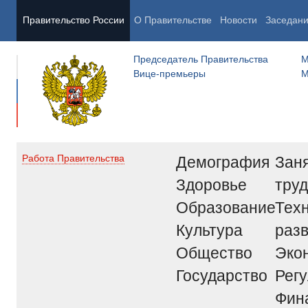
Правительство России
О Правительстве
Новости
Заседан
Председатель Правительства
М
Вице-премьеры
М
Демография
Заня
Работа Правительства
Здоровье
труд
Образование
Тех
Культура
раз
Общество
Эко
Государство
Рег
Фин