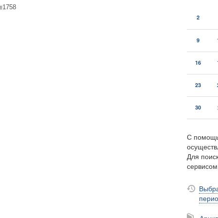
№1758
2
9
16
23
30
С помощь
осуществ
Для поиск
сервисо
Выбра
пери