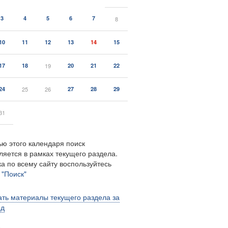
3
4
5
6
7
8
10
11
12
13
14
15
17
18
19
20
21
22
24
25
26
27
28
29
31
ю этого календаря поиск
ляется в рамках текущего раздела.
а по всему сайту воспользуйтесь
м
"Поиск"
ть материалы текущего раздела за
од