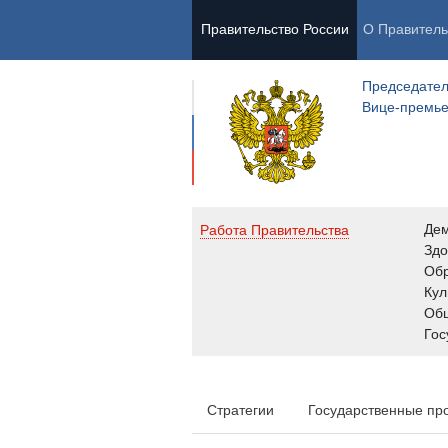
Правительство России
О Правитель
Председател
Вице-премь
Де
Работа Правительства
Здо
Обр
Кул
Об
Гос
Стратегии
Государственные пр