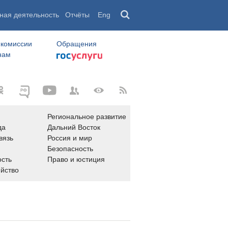
ная деятельность
Отчёты
Eng
 комиссии
Обращения
нам
Региональное развитие
да
Дальний Восток
вязь
Россия и мир
Безопасность
сть
Право и юстиция
яйство