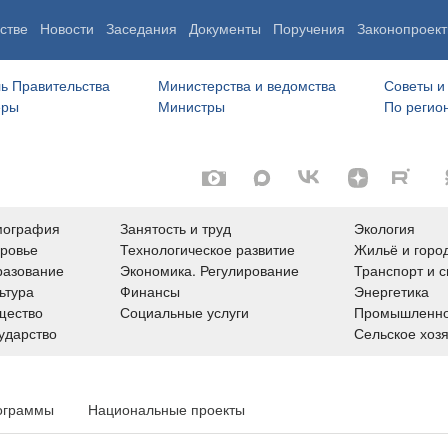
стве
Новости
Заседания
Документы
Поручения
Законопроект
ь Правительства
Министерства и ведомства
Советы и
еры
Министры
По регио
мография
Занятость и труд
Экология
ровье
Технологическое развитие
Жильё и горо
азование
Экономика. Регулирование
Транспорт и с
ьтура
Финансы
Энергетика
щество
Социальные услуги
Промышленно
ударство
Сельское хоз
ограммы
Национальные проекты