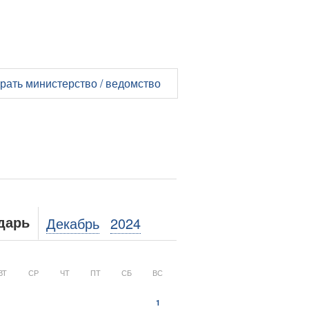
рать министерство / ведомство
Декабрь
2024
дарь
ВТ
СР
ЧТ
ПТ
СБ
ВС
1