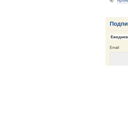
Архи
Подпи
Ежеднев
Email
Email
ска
Написать в редакцию
Пресс-служба
Карта сайта
Именной указатель
Все материа
те
Creative Com