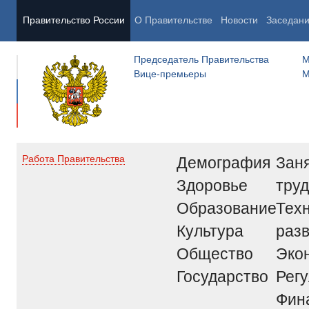
Правительство России
О Правительстве
Новости
Заседан
Председатель Правительства
М
Вице-премьеры
М
Демография
Заня
Работа Правительства
Здоровье
труд
Образование
Тех
Культура
раз
Общество
Эко
Государство
Рег
Фин