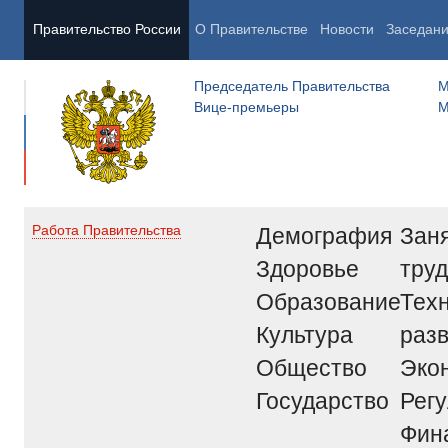
Правительство России
О Правительстве
Новости
Заседан
Председатель Правительства
М
Вице-премьеры
М
Демография
Заня
Работа Правительства
Здоровье
труд
Образование
Тех
Культура
раз
Общество
Эко
Государство
Рег
Фин