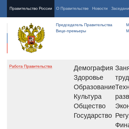
Правительство России
О Правительстве
Новости
Заседан
Председатель Правительства
М
Вице-премьеры
М
Демография
Заня
Работа Правительства
Здоровье
труд
Образование
Тех
Культура
раз
Общество
Эко
Государство
Рег
Фин