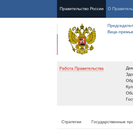
Правительство России
О Правитель
Председател
Вице-премь
Де
Работа Правительства
Здо
Обр
Кул
Об
Гос
Стратегии
Государственные пр