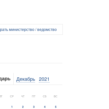
рать министерство / ведомство
Декабрь
2021
дарь
ВТ
СР
ЧТ
ПТ
СБ
ВС
1
2
3
4
5