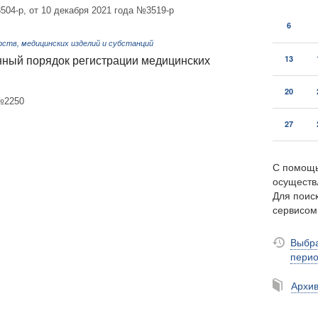
504-р, от 10 декабря 2021 года №3519-р
6
ств, медицинских изделий и субстанций
13
ный порядок регистрации медицинских
20
 №2250
27
С помощь
осуществ
Для поиск
сервисо
Выбра
пери
Архи