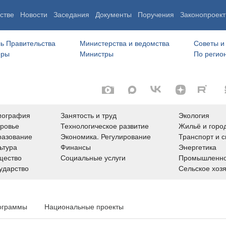
стве
Новости
Заседания
Документы
Поручения
Законопроект
ь Правительства
Министерства и ведомства
Советы и
еры
Министры
По регио
мография
Занятость и труд
Экология
ровье
Технологическое развитие
Жильё и горо
азование
Экономика. Регулирование
Транспорт и с
ьтура
Финансы
Энергетика
щество
Социальные услуги
Промышленно
ударство
Сельское хоз
ограммы
Национальные проекты