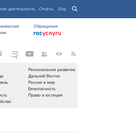
ная деятельность
Отчёты
Eng
 комиссии
Обращения
нам
Региональное развитие
да
Дальний Восток
вязь
Россия и мир
Безопасность
сть
Право и юстиция
яйство