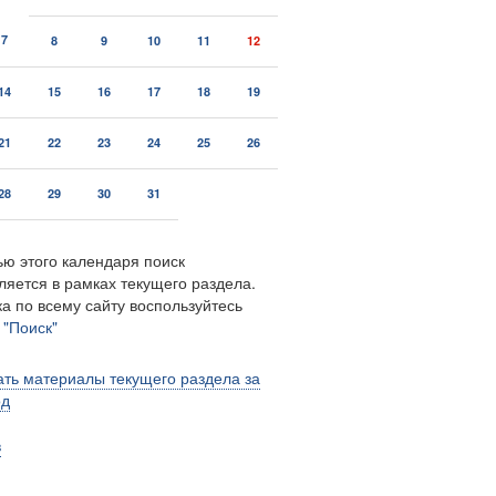
7
8
9
10
11
12
14
15
16
17
18
19
21
22
23
24
25
26
28
29
30
31
ю этого календаря поиск
ляется в рамках текущего раздела.
а по всему сайту воспользуйтесь
м
"Поиск"
ть материалы текущего раздела за
од
в