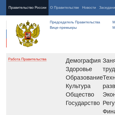
Правительство России
О Правительстве
Новости
Заседан
Председатель Правительства
М
Вице-премьеры
М
Демография
Заня
Работа Правительства
Здоровье
труд
Образование
Тех
Культура
раз
Общество
Эко
Государство
Рег
Фин