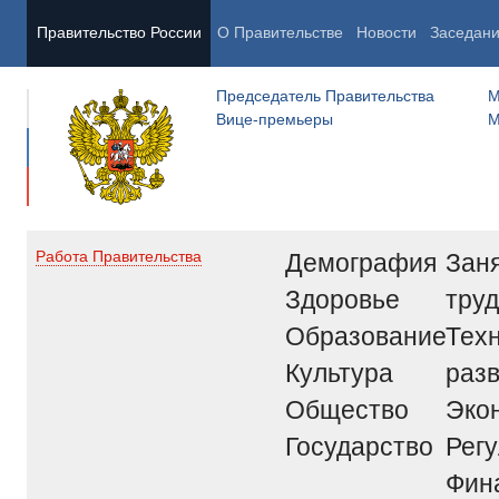
Правительство России
О Правительстве
Новости
Заседан
Председатель Правительства
М
Вице-премьеры
М
Демография
Заня
Работа Правительства
Здоровье
труд
Образование
Тех
Культура
раз
Общество
Эко
Государство
Рег
Фин