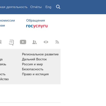
ная деятельность
Отчёты
Eng
 комиссии
Обращения
нам
Региональное развитие
да
Дальний Восток
вязь
Россия и мир
Безопасность
сть
Право и юстиция
яйство