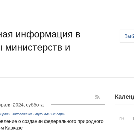
ная информация в
Выб
ы министерств и
Кален
раля 2024, суббота
ироды. Заповедники, национальные парки
ПН
овление о создании федерального природного
ом Кавказе