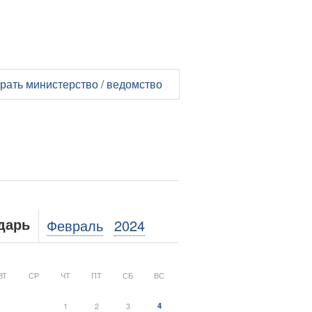
рать министерство / ведомство
Февраль
2024
дарь
ВТ
СР
ЧТ
ПТ
СБ
ВС
1
2
3
4