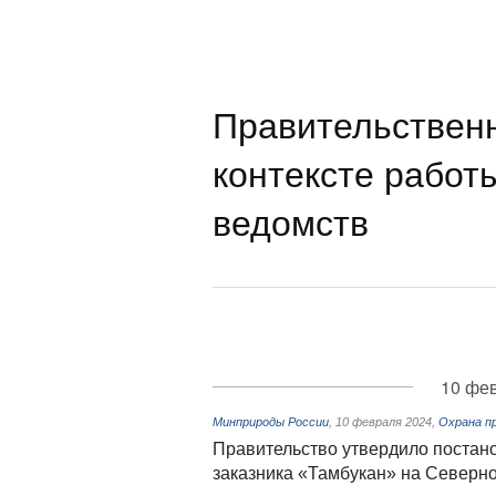
Правительствен
контексте работ
ведомств
10 фев
Минприроды России
,
10 февраля 2024
,
Охрана пр
Правительство утвердило постан
заказника «Тамбукан» на Северн