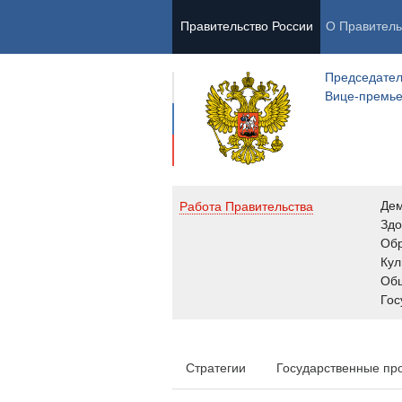
Правительство России
О Правитель
Председател
Вице-премь
Де
Работа Правительства
Здо
Обр
Кул
Об
Гос
Стратегии
Государственные пр