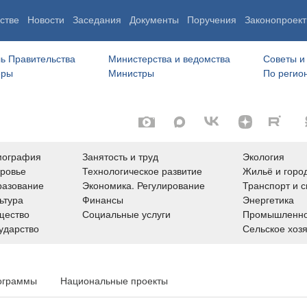
стве
Новости
Заседания
Документы
Поручения
Законопроект
ь Правительства
Министерства и ведомства
Советы и
еры
Министры
По регио
мография
Занятость и труд
Экология
ровье
Технологическое развитие
Жильё и горо
азование
Экономика. Регулирование
Транспорт и с
ьтура
Финансы
Энергетика
щество
Социальные услуги
Промышленно
ударство
Сельское хоз
ограммы
Национальные проекты