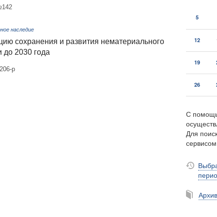
№142
5
ное наследие
12
цию сохранения и развития нематериального
 до 2030 года
19
206-р
26
С помощь
осуществ
Для поиск
сервисо
Выбра
пери
Архи