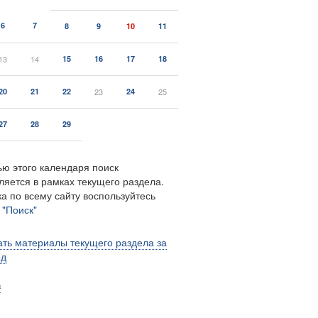
6
7
8
9
10
11
13
14
15
16
17
18
20
21
22
23
24
25
27
28
29
ю этого календаря поиск
ляется в рамках текущего раздела.
а по всему сайту воспользуйтесь
м
"Поиск"
ть материалы текущего раздела за
од
в