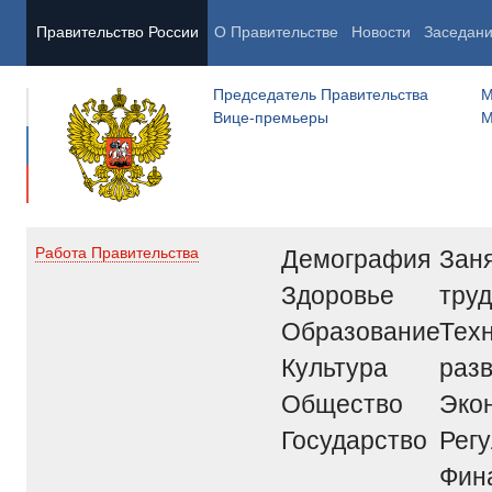
Правительство России
О Правительстве
Новости
Заседан
Председатель Правительства
М
Вице-премьеры
М
Демография
Заня
Работа Правительства
Здоровье
труд
Образование
Тех
Культура
раз
Общество
Эко
Государство
Рег
Фин