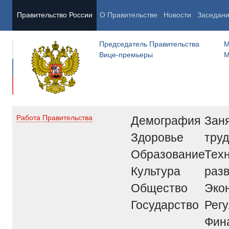
Правительство России
О Правительстве
Новости
Заседан
Председатель Правительства
М
Вице-премьеры
М
Демография
Заня
Работа Правительства
Здоровье
труд
Образование
Тех
Культура
раз
Общество
Эко
Государство
Рег
Фин