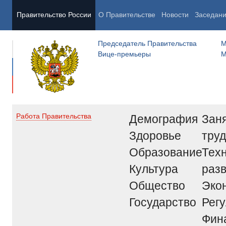
Правительство России
О Правительстве
Новости
Заседан
Председатель Правительства
М
Вице-премьеры
М
Демография
Заня
Работа Правительства
Здоровье
труд
Образование
Тех
Культура
раз
Общество
Эко
Государство
Рег
Фин