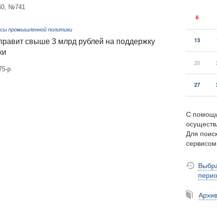
40, №741
6
сы промышленной политики
13
правит свыше 3 млрд рублей на поддержку
ки
20
75-р
27
С помощь
осуществ
Для поиск
сервисо
Выбра
пери
Архи