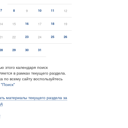
7
8
9
10
11
12
14
15
16
17
18
19
21
22
23
24
25
26
28
29
30
31
ю этого календаря поиск
ляется в рамках текущего раздела.
а по всему сайту воспользуйтесь
м
"Поиск"
ть материалы текущего раздела за
од
в