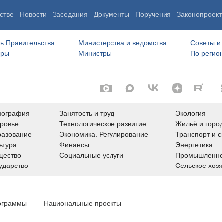
стве
Новости
Заседания
Документы
Поручения
Законопроект
ь Правительства
Министерства и ведомства
Советы и
еры
Министры
По регио
мография
Занятость и труд
Экология
ровье
Технологическое развитие
Жильё и горо
азование
Экономика. Регулирование
Транспорт и с
ьтура
Финансы
Энергетика
щество
Социальные услуги
Промышленно
ударство
Сельское хоз
ограммы
Национальные проекты