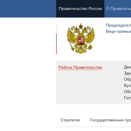
Правительство России
О Правитель
Председател
Вице-премь
Де
Работа Правительства
Здо
Обр
Кул
Об
Гос
Стратегии
Государственные пр