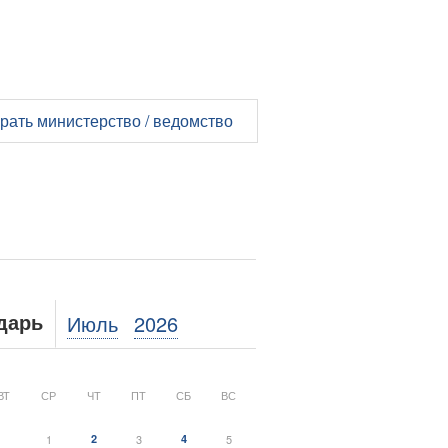
рать министерство / ведомство
Июль
2026
дарь
ВТ
СР
ЧТ
ПТ
СБ
ВС
1
2
3
4
5