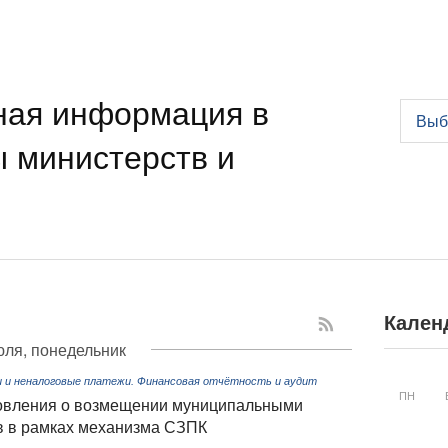
ная информация в
Выб
ы министерств и
Кален
юля, понедельник
и и неналоговые платежи. Финансовая отчётность и аудит
ПН
новления о возмещении муниципальными
в в рамках механизма СЗПК