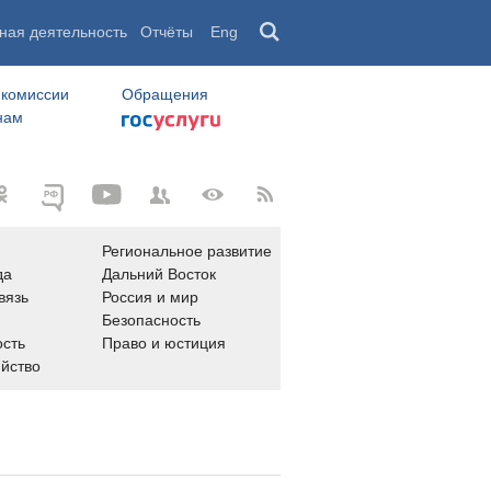
ная деятельность
Отчёты
Eng
 комиссии
Обращения
нам
Региональное развитие
да
Дальний Восток
вязь
Россия и мир
Безопасность
сть
Право и юстиция
яйство