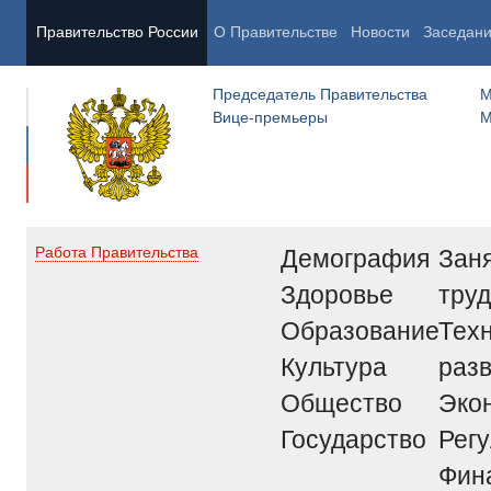
Правительство России
О Правительстве
Новости
Заседан
Председатель Правительства
М
Вице-премьеры
М
Демография
Заня
Работа Правительства
Здоровье
труд
Образование
Тех
Культура
раз
Общество
Эко
Государство
Рег
Фин