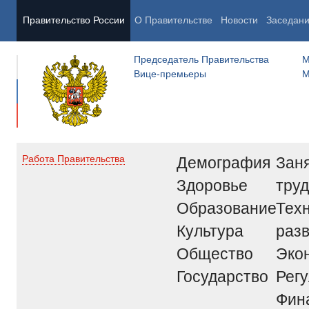
Правительство России
О Правительстве
Новости
Заседан
Председатель Правительства
М
Вице-премьеры
М
Демография
Заня
Работа Правительства
Здоровье
труд
Образование
Тех
Культура
раз
Общество
Эко
Государство
Рег
Фин