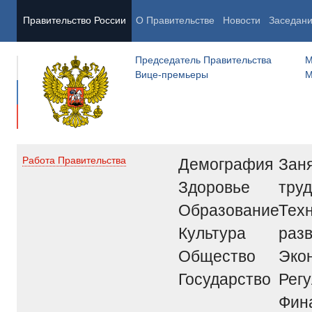
Правительство России
О Правительстве
Новости
Заседан
Председатель Правительства
М
Вице-премьеры
М
Демография
Заня
Работа Правительства
Здоровье
труд
Образование
Тех
Культура
раз
Общество
Эко
Государство
Рег
Фин