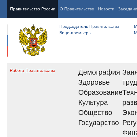
Правительство России
О Правительстве
Новости
Заседан
Председатель Правительства
М
Вице-премьеры
М
Демография
Заня
Работа Правительства
Здоровье
труд
Образование
Тех
Культура
раз
Общество
Эко
Государство
Рег
Фин