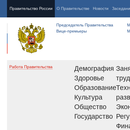
Правительство России
О Правительстве
Новости
Заседан
Председатель Правительства
М
Вице-премьеры
М
Демография
Заня
Работа Правительства
Здоровье
труд
Образование
Тех
Культура
раз
Общество
Эко
Государство
Рег
Фин