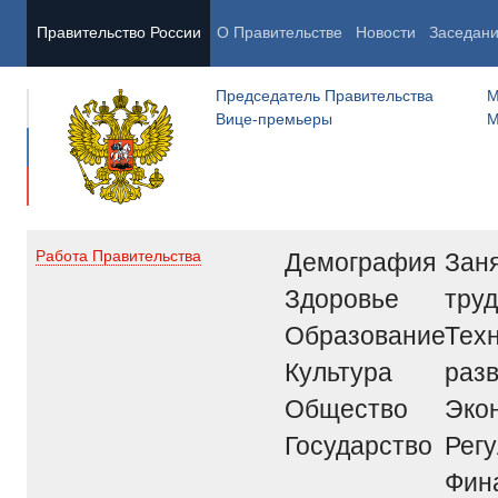
Правительство России
О Правительстве
Новости
Заседан
Председатель Правительства
М
Вице-премьеры
М
Демография
Заня
Работа Правительства
Здоровье
труд
Образование
Тех
Культура
раз
Общество
Эко
Государство
Рег
Фин