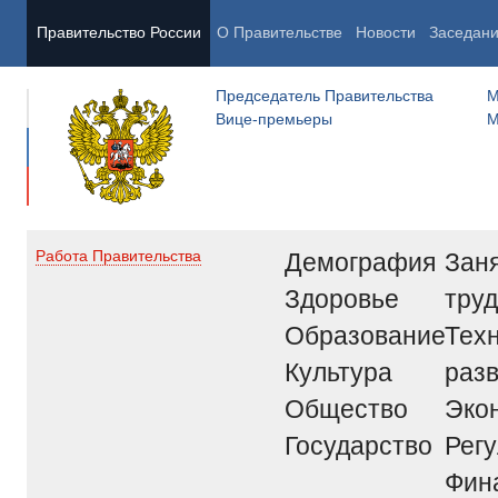
Правительство России
О Правительстве
Новости
Заседан
Председатель Правительства
М
Вице-премьеры
М
Демография
Заня
Работа Правительства
Здоровье
труд
Образование
Тех
Культура
раз
Общество
Эко
Государство
Рег
Фин