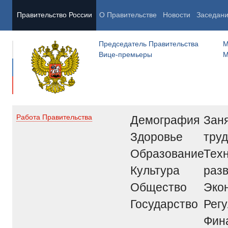
Правительство России
О Правительстве
Новости
Заседан
Председатель Правительства
М
Вице-премьеры
М
Демография
Заня
Работа Правительства
Здоровье
труд
Образование
Тех
Культура
раз
Общество
Эко
Государство
Рег
Фин