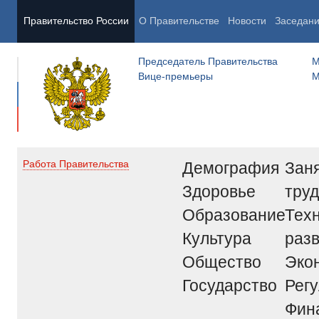
Правительство России
О Правительстве
Новости
Заседан
Председатель Правительства
М
Вице-премьеры
М
Демография
Заня
Работа Правительства
Здоровье
труд
Образование
Тех
Культура
раз
Общество
Эко
Государство
Рег
Фин