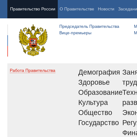
Правительство России
О Правительстве
Новости
Заседан
Председатель Правительства
М
Вице-премьеры
М
Демография
Заня
Работа Правительства
Здоровье
труд
Образование
Тех
Культура
раз
Общество
Эко
Государство
Рег
Фин