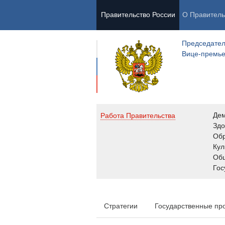
Правительство России
О Правитель
Председател
Вице-премь
Де
Работа Правительства
Здо
Обр
Кул
Об
Гос
Стратегии
Государственные пр