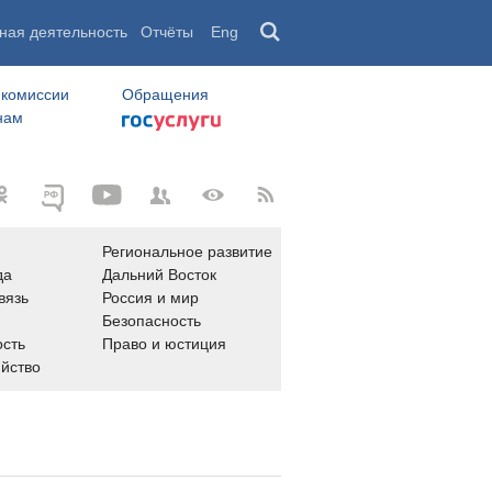
ная деятельность
Отчёты
Eng
 комиссии
Обращения
нам
Региональное развитие
да
Дальний Восток
вязь
Россия и мир
Безопасность
сть
Право и юстиция
яйство