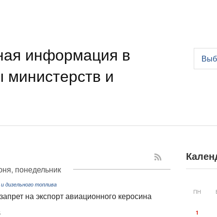
ная информация в
Выб
ы министерств и
Кален
юня, понедельник
 и дизельного топлива
ПН
апрет на экспорт авиационного керосина
1
6