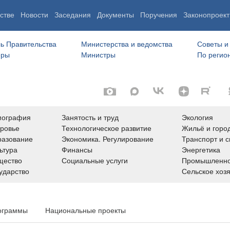
стве
Новости
Заседания
Документы
Поручения
Законопроект
ь Правительства
Министерства и ведомства
Советы и
еры
Министры
По регио
мография
Занятость и труд
Экология
ровье
Технологическое развитие
Жильё и горо
азование
Экономика. Регулирование
Транспорт и с
ьтура
Финансы
Энергетика
щество
Социальные услуги
Промышленно
ударство
Сельское хоз
ограммы
Национальные проекты