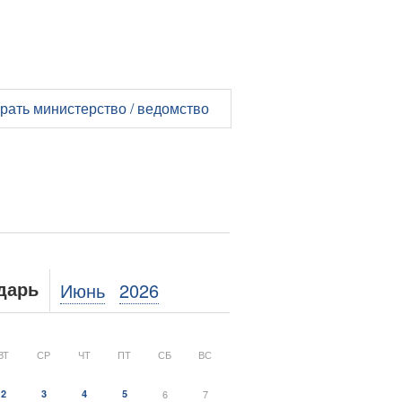
рать министерство / ведомство
Июнь
2026
дарь
ВТ
СР
ЧТ
ПТ
СБ
ВС
2
3
4
5
6
7