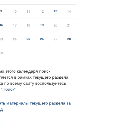
9
10
11
12
13
14
16
17
18
19
20
21
23
24
25
26
27
28
30
ю этого календаря поиск
ляется в рамках текущего раздела.
а по всему сайту воспользуйтесь
м
"Поиск"
ть материалы текущего раздела за
од
в