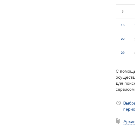
8
15
22
29
С помощь
осуществ
Для поиск
сервисо
Выбра
пери
Архи