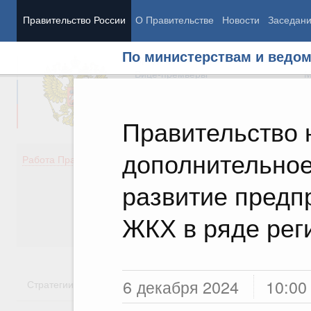
Правительство России
О Правительстве
Новости
Заседан
По министерствам и ведо
Председатель Правительства
М
Вице-премьеры
М
Правительство 
дополнительно
Демография
Занято
Работа Правительства
Здоровье
Технол
Образование
Эконом
развитие предп
Культура
Финан
Общество
Социал
ЖКХ в ряде рег
Государство
6 декабря 2024
10:00
Стратегии
Государственные программы
Национальн