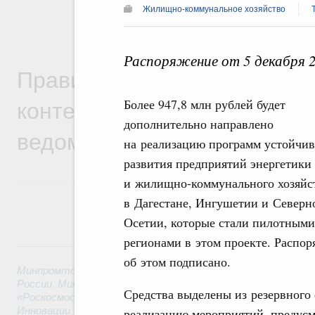
Жилищно-коммунальное хозяйство
Распоряжение от 5 декабря 
Правительственная информ
контексте работы министер
Более 947,8 млн рублей будет
дополнительно направлено
ведомств
на реализацию программ устойчив
развития предприятий энергетики
и жилищно-коммунального хозяйс
в Дагестане, Ингушетии и Северн
Осетии, которые стали пилотными
регионами в этом проекте. Распо
6 августа, четверг
об этом подписано.
Минпромторг России
,
Минфин России
,
Минэкономразвития
России
,
Минсельхоз России
,
Минэнерго России
,
Минтранс 
Средства выделены из резервного
«Роскосмос»
,
Госкорпорация «Росатом»
,
6 августа 2026
,
Т
Инновации
реализацию мероприятий, предус