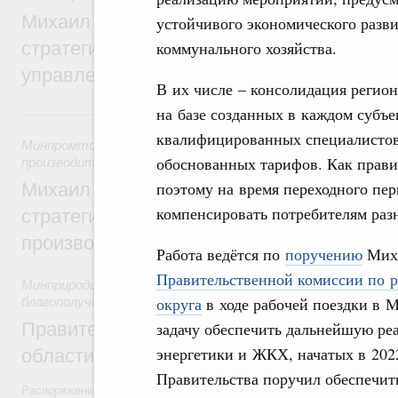
Михаил Мишустин дал поручения по ито
устойчивого экономического разв
стратегической сессии о совершенствов
коммунального хозяйства.
управления научно-технологическим раз
В их числе – консолидация реги
на базе созданных в каждом субъе
5 августа, среда
квалифицированных специалистов,
Минпромторг России
,
Минэкономразвития России
,
5 авгус
обоснованных тарифов. Как прави
производительности труда и поддержки занятости
поэтому на время переходного пе
Михаил Мишустин дал поручения по ито
компенсировать потребителям раз
стратегической сессии, посвящённой п
производительности труда
Работа ведётся по
поручению
Миха
Правительственной комиссии по р
Минприроды России
,
5 августа 2026
,
Национальный проект
округа
в ходе рабочей поездки в 
благополучие»
Правительство увеличило объём финанс
задачу обеспечить дальнейшую р
энергетики и ЖКХ, начатых в 202
области в рамках федерального проекта
Правительства поручил обеспечить
Распоряжение от 3 августа 2026 года №2067-р