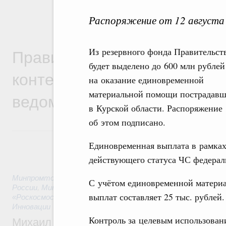
Распоряжение от 12 августа
Правительственная информ
Из резервного фонда Правительст
будет выделено до 600 млн рублей
контексте работы министер
на оказание единовременной
материальной помощи пострадав
ведомств
в Курской области. Распоряжение
об этом подписано.
Единовременная выплата в рамка
действующего статуса ЧС федерал
Минпромторг России
,
Минфин России
,
Минэкономразвития
С учётом единовременной материа
России
,
Минсельхоз России
,
Минэнерго России
,
Минтранс 
выплат составляет 25 тыс. рублей
«Роскосмос»
,
Госкорпорация «Росатом»
,
2 часа назад
,
Техн
Инновации
Контроль за целевым использова
Михаил Мишустин дал поручения по ито