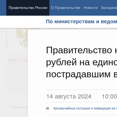
Правительство России
О Правительстве
Новости
Заседан
По министерствам и ведо
Председатель Правительства
М
Вице-премьеры
М
Правительство 
рублей на еди
Демография
Занято
Работа Правительства
Здоровье
Технол
Образование
Эконом
пострадавшим в
Культура
Финан
Общество
Социал
Государство
14 августа 2024
10:00
Стратегии
Государственные программы
Национальн
Чрезвычайные ситуации и ликвидация их 