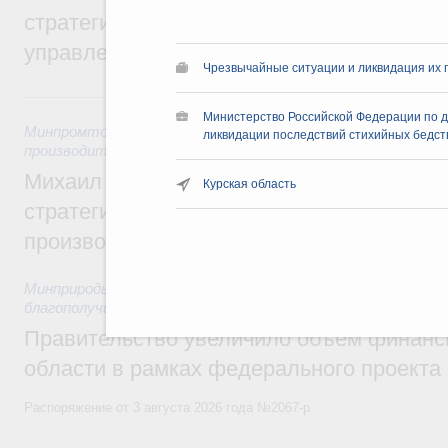
стратегической сессии о совершенствов
управления научно-технологическим раз
Чрезвычайные ситуации и ликвидация их 
Вчера
Министерство Российской Федерации по 
Минпромторг России
,
Минэкономразвития России
,
5 авгус
ликвидации последствий стихийных бедст
производительности труда и поддержки занятости
Михаил Мишустин дал поручения по ито
Курская область
стратегической сессии, посвящённой п
производительности труда
Минприроды России
,
5 августа 2026
,
Национальный проект
благополучие»
Правительство увеличило объём финанс
области в рамках федерального проекта
Распоряжение от 3 августа 2026 года №2067-р