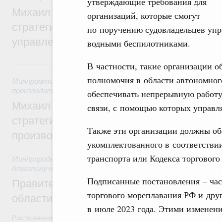
утверждающие требования для
Михаил Мишустин дал поручения по ито
организаций, которые смогут
стратегической сессии о совершенствов
по поручению судовладельцев упр
управления научно-технологическим раз
водными беспилотниками.
5 августа, среда
В частности, такие организации о
полномочия в области автономног
Минпромторг России
,
Минэкономразвития России
,
5 авгус
производительности труда и поддержки занятости
обеспечивать непрерывную работу
Михаил Мишустин дал поручения по ито
связи, с помощью которых управля
стратегической сессии, посвящённой п
Также эти организации должны об
производительности труда
укомплектованного в соответстви
транспорта или Кодекса торгового
Минприроды России
,
5 августа 2026
,
Национальный проект
благополучие»
Подписанные постановления – час
Правительство увеличило объём финанс
торгового мореплавания РФ и дру
области в рамках федерального проекта
в июле 2023 года. Этими изменени
Распоряжение от 3 августа 2026 года №2067-р