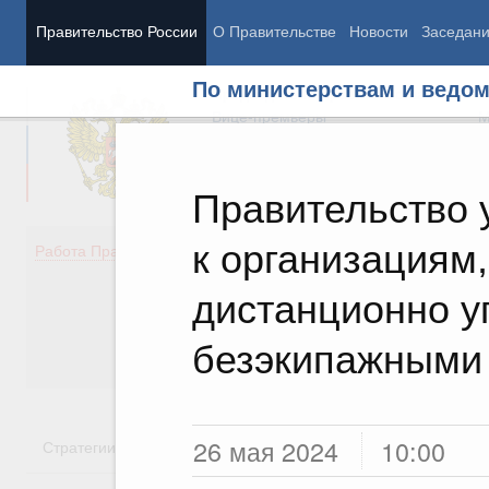
Правительство России
О Правительстве
Новости
Заседан
По министерствам и ведо
Председатель Правительства
М
Вице-премьеры
М
Правительство 
к организациям,
Демография
Занято
Работа Правительства
Здоровье
Технол
Образование
Эконом
дистанционно у
Культура
Финан
Общество
Социал
безэкипажными
Государство
26 мая 2024
10:00
Стратегии
Государственные программы
Национальн