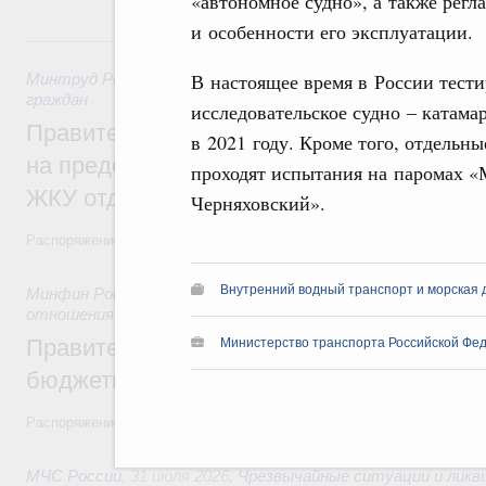
«автономное судно», а также рег
и особенности его эксплуатации.
31 июля, пятница
В настоящее время в России тести
Минтруд России
,
31 июля 2026
,
Социальная поддержка отд
граждан
исследовательское судно – катам
Правительство направит регионам более
в 2021 году. Кроме того, отдельн
на предоставление мер социальной подд
проходят испытания на паромах «
ЖКУ отдельным категориям граждан
Черняховский».
Распоряжение от 30 июля 2026 года №2032-р
Внутренний водный транспорт и морская 
Минфин России
,
31 июля 2026
,
Бюджеты субъектов Федер
отношения
Правительство спишет часть задолженно
Министерство транспорта Российской Фед
бюджетным кредитам ещё двум региона
Распоряжение от 29 июля 2026 года №2016-р
МЧС России
,
31 июля 2026
,
Чрезвычайные ситуации и ликв