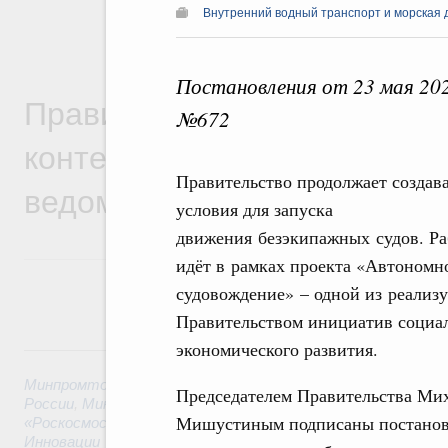
Внутренний водный транспорт и морская 
Постановления от 23 мая 202
Правительственная информ
№672
контексте работы министер
Правительство продолжает создав
ведомств
условия для запуска
движения безэкипажных судов. Ра
идёт в рамках проекта «Автономн
судовождение» – одной из реализ
Правительством инициатив социа
экономического развития.
6 августа, четверг
Минпромторг России
,
Минфин России
,
Минэкономразвития
Председателем Правительства Ми
России
,
Минсельхоз России
,
Минэнерго России
,
Минтранс 
Мишустиным подписаны постанов
«Роскосмос»
,
Госкорпорация «Росатом»
,
6 августа 2026
,
Т
Инновации