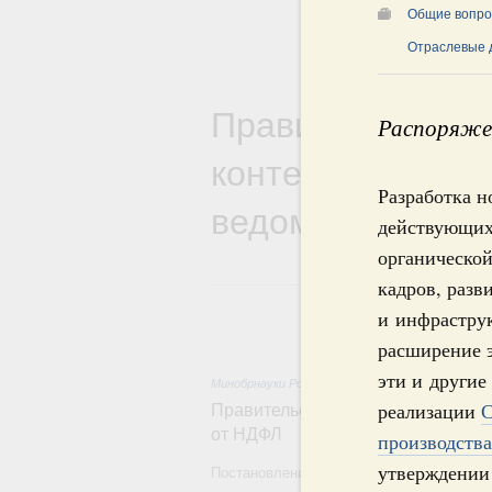
Общие вопро
Отраслевые 
Правительствен
Распоряжен
контексте работ
Разработка 
ведомств
действующих
органической
кадров, разв
и инфраструк
расширение э
эти и другие
Минобрнауки России
,
4 часа назад
,
Государствен
реализации
С
Правительство расширило перече
от НДФЛ
производства
утверждении
Постановление от 5 августа 2026 года №