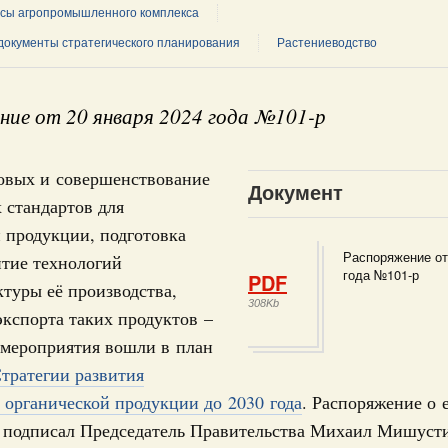
сы агропромышленного комплекса
документы стратегического планирования
Растениеводство
ная информация в
ие от 20 января 2024 года №101-р
Выб
ы министерств и
новых и совершенствование
Документ
 стандартов для
 продукции, подготовка
Распоряжение от
итие технологий
года №101-р
PDF
туры её производства,
308Kb
кспорта таких продуктов –
Кален
 мероприятия вошли в план
ная политика в сфере научных исследований и разработок
тратегии развития
нь премий, лауреаты которых освобождаются
ПН
 органической продукции до 2030 года
. Распоряжение о 
 подписал Председатель Правительства Михаил Мишуст
978