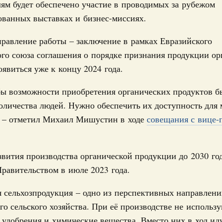
Архи
ям будет обеспечено участие в проводимых за рубежом
067-р
ованных выставках и бизнес-миссиях.
 июля, пятница
равление работы – заключение в рамках Евразийского
Подпи
го союза соглашения о порядке признания продукции ор
держка отдельных категорий граждан
Ежеднев
 более 7,4 млрд рублей на предоставление
явиться уже к концу 2024 года.
лате ЖКУ отдельным категориям граждан
Email
бы возможности приобретения органических продуктов б
32-р
оличества людей. Нужно обеспечить их доступность для 
, – отметил Михаил Мишустин в ходе
совещания с вице-
тов Федерации. Межбюджетные отношения
олженности по бюджетным кредитам ещё двум
Email
звития производства органической продукции до 2030 го
16-р
равительством в июле 2023 года.
ии и ликвидация их последствий
 сельхозпродукция – одно из перспективных направлени
тельное финансирование Дагестану и Чечне
однения
го сельского хозяйства. При её производстве не использ
удобрения и химические вещества. Вместо них в ход ид
9-р и распоряжение от 30 июля 2026 года №2033-р