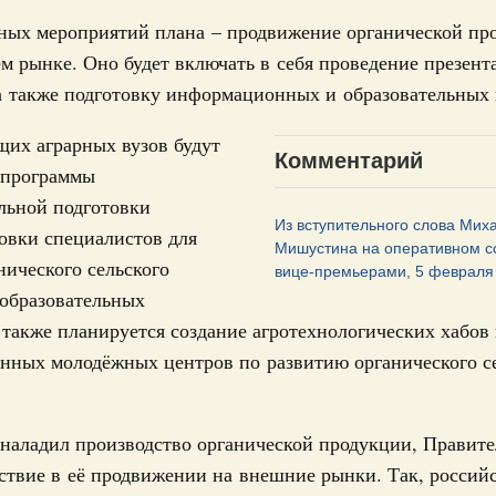
вных мероприятий плана – продвижение органической пр
г России
,
5 часов назад
,
Отрасль информационных технологий
3
м рынке. Оно будет включать в себя проведение презент
по итогам XI конференции «Цифровая
»
а также подготовку информационных и образовательных
10
августа, четверг
щих аграрных вузов будут
17
Комментарий
мразвития России
,
Минобрнауки России
,
Минсельхоз России
,
 программы
ация «Роскосмос»
,
Госкорпорация «Росатом»
,
6 августа 2026
,
24
льной подготовки
о итогам стратегической сессии о
Из вступительного слова Мих
овки специалистов для
31
вления научно-технологическим развитием
Мишустина на оперативном с
нического сельского
вице-премьерами, 5 февраля
 августа, среда
 образовательных
С помощь
также планируется создание агротехнологических хабов 
ии
,
5 августа 2026
,
Вопросы производительности труда и
осуществ
Для поиск
нных молодёжных центров по развитию органического с
о итогам стратегической сессии,
сервисо
дительности труда
Выбра
 наладил производство органической продукции, Правите
ый проект «Экологическое благополучие»
пери
финансирования Омской области в рамках
ствие в её продвижении на внешние рынки. Так, россий
оздух»