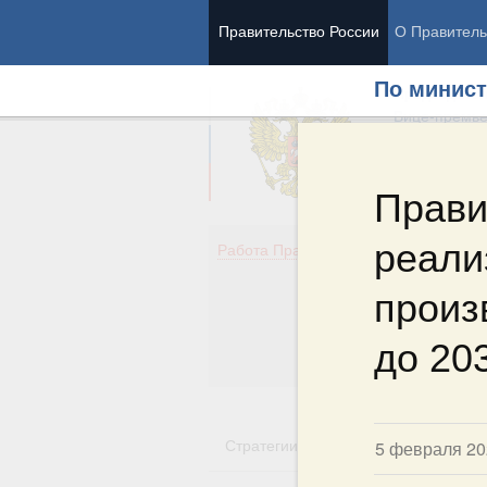
Правительство России
О Правитель
По минист
Председател
Вице-премь
Прави
реали
Де
Работа Правительства
Здо
Обр
произ
Кул
Об
до 20
Гос
Стратегии
Государственные пр
5 февраля 20