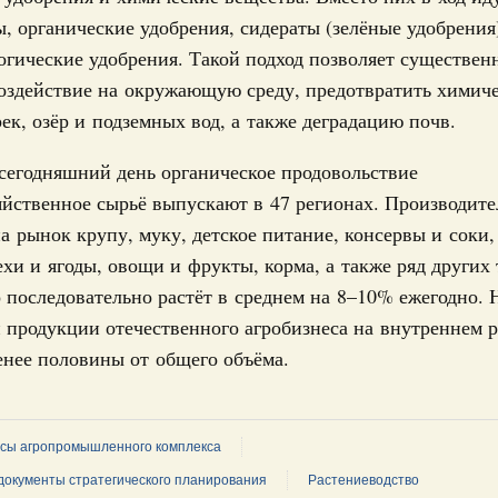
, органические удобрения, сидераты (зелёные удобрения
0 июля, четверг
гические удобрения. Такой подход позволяет существен
оздействие на окружающую среду, предотвратить химич
орот бензина и дизельного топлива
енный запрет на вывоз отдельных видов
рек, озёр и подземных вод, а также деградацию почв.
мер для повышения доступности
сегодняшний день органическое продовольствие
яйственное сырьё выпускают в 47 регионах. Производит
52, №953, №954
а рынок крупу, муку, детское питание, консервы и соки,
е предпринимательство
ехи и ягоды, овощи и фрукты, корма, а также ряд других
ительное финансирование на поддержку
 последовательно растёт в среднем на 8–10% ежегодно. 
 продукции отечественного агробизнеса на внутреннем 
31-р
енее половины от общего объёма.
ние
риоритетные проекты в сфере гражданской
сы агропромышленного комплекса
документы стратегического планирования
Растениеводство
9-р, распоряжение от 30 июля 2026 года №2027-р