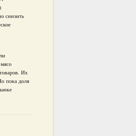
)
но снизить
еское
ели
 мясо
 товаров. Их
Но пока доля
рынке