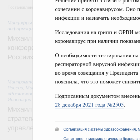
Решение принято в связи с ростом
Постановление от 5 августа 2026 года №978
сочетании с коронавирусом. Оно 
инфекции и назначать необходимо
Минцифры России
,
Минфин России
,
Минпромторг России
,
информационных технологий
Исследования на грипп и ОРВИ мо
Михаил Мишустин дал поручения по итог
коронавирус при наличии показан
конференции «Цифровая индустрия пр
О необходимости тестирования на
России»
респираторной вирусной инфекции
6 августа, четверг
во время совещания у Президента 
пояснила, что это поможет снизит
Минпромторг России
,
Минфин России
,
Минэкономразвития
России
,
Минсельхоз России
,
Минэнерго России
,
Минтранс 
«Роскосмос»
,
Госкорпорация «Росатом»
,
6 августа 2026
,
Т
Подписанным документом внесен
Инновации
28 декабря 2021 года №2505
.
Михаил Мишустин дал поручения по ито
стратегической сессии о совершенствов
управления научно-технологическим раз
Организация системы здравоохранения. 
Санитарно-эпидемиологическая безопасн