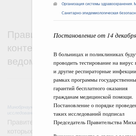
Организация системы здравоохранения. 
Санитарно-эпидемиологическая безопасн
Правительственная информ
Постановление от 14 декабр
контексте работы министер
В больницах и поликлиниках буду
ведомств
проводить тестирование на вирус 
и другие респираторные инфекции
рамках программы государственн
гарантий бесплатного оказания
гражданам медицинской помощи.
Постановление о порядке проведе
Минобрнауки России
,
1 час назад
,
Государственная полити
таких исследований подписал
исследований и разработок
Правительство расширило перечень пре
Председатель Правительства Мих
которых освобождаются от НДФЛ