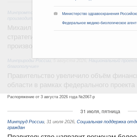
5 августа, среда
Минпромторг России
,
Минэкономразвития России
,
5 авгус
Министерство здравоохранения Российск
производительности труда и поддержки занятости
Федеральное медико-биологическое агент
Михаил Мишустин дал поручения по ито
стратегической сессии, посвящённой п
производительности труда
Минприроды России
,
5 августа 2026
,
Национальный проект
благополучие»
Правительство увеличило объём финанс
области в рамках федерального проекта
Распоряжение от 3 августа 2026 года №2067-р
31 июля, пятница
Минтруд России
,
31 июля 2026
,
Социальная поддержка отд
граждан
Правительство направит регионам более