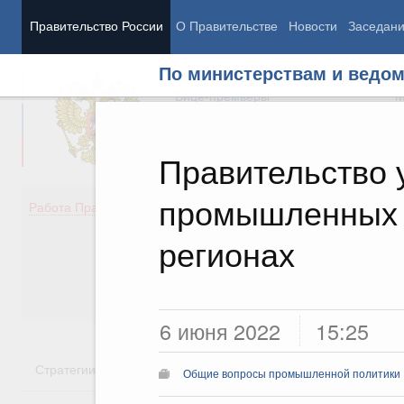
Правительство России
О Правительстве
Новости
Заседан
По министерствам и ведо
Председатель Правительства
М
Вице-премьеры
М
Правительство 
промышленных 
Демография
Занято
Работа Правительства
Здоровье
Технол
Образование
Эконом
регионах
Культура
Финан
Общество
Социал
Государство
6 июня 2022
15:25
Стратегии
Государственные программы
Национальн
Общие вопросы промышленной политики