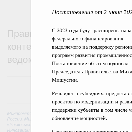
Постановление от 2 июня 20
Правительственная информ
С 2023 года будут расширены пар
федерального финансирования,
контексте работы министер
выделяемого на поддержку регион
программ развития промышленнос
ведомств
Постановление об этом подписал
Председатель Правительства Мих
Мишустин.
Речь идёт о субсидиях, предоста
проектов по модернизации и раз
6 августа, четверг
поддержки субъекты в том числе 
Минпромторг России
,
Минфин России
,
Минэкономразвития
обновление мощностей.
России
,
Минсельхоз России
,
Минэнерго России
,
Минтранс 
«Роскосмос»
,
Госкорпорация «Росатом»
,
6 августа 2026
,
Т
Инновации
Согласно новому постановлению,