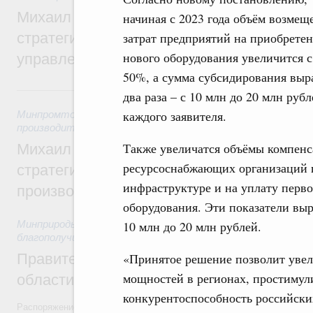
Михаил Мишустин дал поручения по ито
начиная с 2023 года объём возмещ
стратегической сессии о совершенствов
затрат предприятий на приобрете
нового оборудования увеличится с
управления научно-технологическим раз
50%, а сумма субсидирования выра
5 августа, среда
два раза – с 10 млн до 20 млн рубл
каждого заявителя.
Минпромторг России
,
Минэкономразвития России
,
5 авгус
производительности труда и поддержки занятости
Также увеличатся объёмы компенса
Михаил Мишустин дал поручения по ито
ресурсоснабжающих организаций 
стратегической сессии, посвящённой п
инфраструктуре и на уплату перво
производительности труда
оборудования. Эти показатели выр
Минприроды России
,
5 августа 2026
10 млн до 20 млн рублей.
,
Национальный проект
благополучие»
Правительство увеличило объём финанс
«Принятое решение позволит уве
мощностей в регионах, простимул
области в рамках федерального проекта
конкурентоспособность российск
Распоряжение от 3 августа 2026 года №2067-р