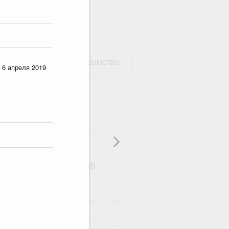
рать министерство / ведомство
 6 апреля 2019
Август
2026
дарь
ВТ
СР
ЧТ
ПТ
СБ
ВС
1
2