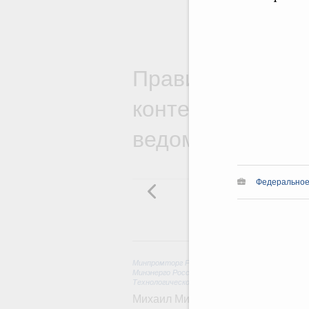
Правительствен
контексте работ
ведомств
Федеральное
6 
Минпромторг России
,
Минфин России
,
Минэконо
Минэнерго России
,
Минтранс России
,
Госкорпор
Технологическое развитие. Инновации
Михаил Мишустин дал поручения п