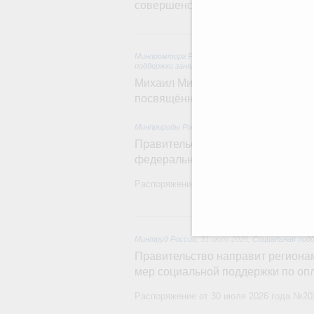
совершенствовании системы упра
5
Минпромторг России
,
Минэкономразвития Росс
поддержки занятости
Михаил Мишустин дал поручения п
посвящённой повышению произво
Минприроды России
,
5 августа 2026
,
Национальн
Правительство увеличило объём 
федерального проекта «Чистый в
Распоряжение от 3 августа 2026 года №2
31
Минтруд России
,
31 июля 2026
,
Социальная под
Правительство направит регионам
мер социальной поддержки по оп
Распоряжение от 30 июля 2026 года №20