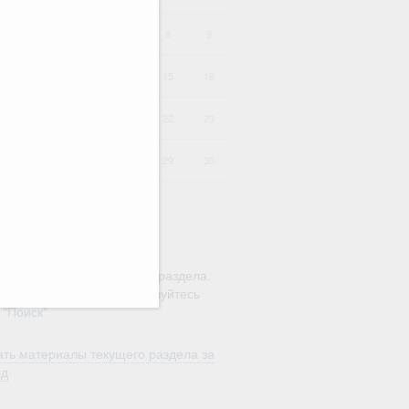
4
5
6
7
8
9
11
12
13
14
15
16
18
19
20
21
22
23
25
26
27
28
29
30
ю этого календаря поиск
ляется в рамках текущего раздела.
а по всему сайту воспользуйтесь
м
"Поиск"
ть материалы текущего раздела за
од