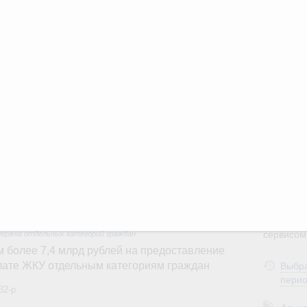
вления научно-технологическим развитием
3
 августа, среда
ии
,
5 августа 2026
,
Вопросы производительности труда и
10
о итогам стратегической сессии,
17
дительности труда
24
ый проект «Экологическое благополучие»
финансирования Омской области в рамках
31
оздух»
067-р
С помощь
осуществ
 июля, пятница
Для поиск
сервисо
держка отдельных категорий граждан
 более 7,4 млрд рублей на предоставление
Выбра
лате ЖКУ отдельным категориям граждан
пери
32-р