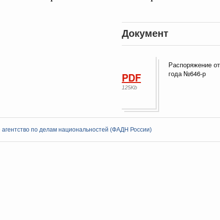
Документ
ная информация в
Выб
Распоряжение от
ы министерств и
года №646-р
PDF
125Kb
 агентство по делам национальностей (ФАДН России)
Кален
августа, четверг
мразвития России
,
Минобрнауки России
,
Минсельхоз России
,
ПН
ация «Роскосмос»
,
Госкорпорация «Росатом»
,
6 августа 2026
,
о итогам стратегической сессии о