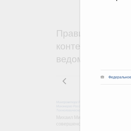
Правительствен
контексте работ
ведомств
Федеральное
Минпромторг России
,
Минфин России
,
Минэконо
Минэнерго России
,
Минтранс России
,
Госкорпор
Технологическое развитие. Инновации
Михаил Мишустин дал поручения п
совершенствовании системы упра