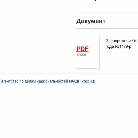
Документ
ная информация в
Выб
Распоряжение от
ы министерств и
года №1479-р
PDF
126Kb
 агентство по делам национальностей (ФАДН России)
Кален
мразвития России
,
Минобрнауки России
,
Минсельхоз России
,
ация «Роскосмос»
,
Госкорпорация «Росатом»
,
4 часа назад
,
ПН
о итогам стратегической сессии о
вления научно-технологическим развитием