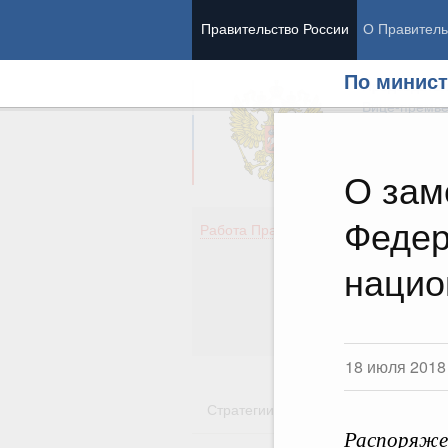
Правительство России
О Правитель
По минист
Председател
Вице-премь
О зам
Федер
Де
Работа Правительства
Здо
Обр
нацио
Кул
Об
Гос
18 июля 2018
Стратегии
Государственные пр
Распоряжен