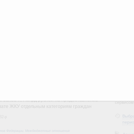
Вчера
3
ии
,
5 августа 2026
,
Вопросы производительности труда и
10
о итогам стратегической сессии,
дительности труда
17
ый проект «Экологическое благополучие»
финансирования Омской области в рамках
24
оздух»
31
067-р
 июля, пятница
С помощь
осуществ
держка отдельных категорий граждан
Для поиск
 более 7,4 млрд рублей на предоставление
сервисо
лате ЖКУ отдельным категориям граждан
Выбра
32-р
пери
тов Федерации. Межбюджетные отношения