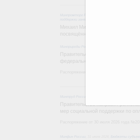
Минпромторг России
,
Минэкономразвития Росс
поддержки занятости
Михаил Мишустин дал поручения п
посвящённой повышению произво
Минприроды России
,
5 августа 2026
,
Национальн
Правительство увеличило объём 
федерального проекта «Чистый в
Распоряжение от 3 августа 2026 года №2
31
Минтруд России
,
31 июля 2026
,
Социальная под
Правительство направит регионам
мер социальной поддержки по оп
Распоряжение от 30 июля 2026 года №20
Минфин России
,
31 июля 2026
,
Бюджеты субъек