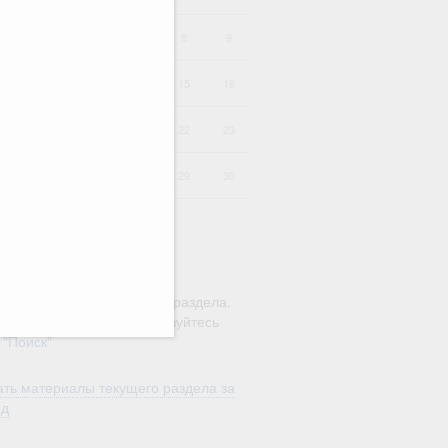
4
5
6
7
8
9
11
12
13
14
15
16
18
19
20
21
22
23
25
26
27
28
29
30
ю этого календаря поиск
ляется в рамках текущего раздела.
а по всему сайту воспользуйтесь
м
"Поиск"
ть материалы текущего раздела за
од