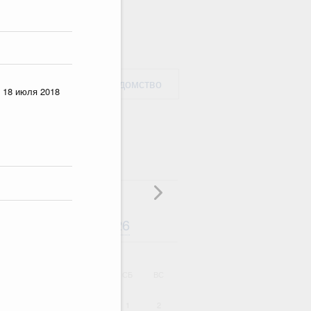
рать министерство / ведомство
 18 июля 2018
Август
2026
дарь
ВТ
СР
ЧТ
ПТ
СБ
ВС
1
2