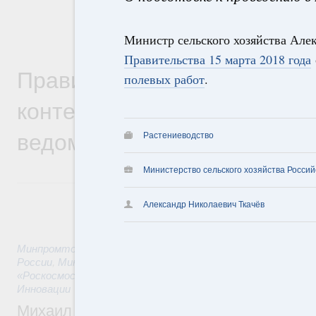
Министр сельского хозяйства Але
Правительства 15 марта 2018 года
Правительственная информ
полевых работ
.
контексте работы министер
ведомств
Растениеводство
Министерство сельского хозяйства Росси
Александр Николаевич Ткачёв
Минпромторг России
,
Минфин России
,
Минэкономразвития
России
,
Минсельхоз России
,
Минэнерго России
,
Минтранс 
«Роскосмос»
,
Госкорпорация «Росатом»
,
10 часов назад
,
Те
Инновации
Михаил Мишустин дал поручения по ито