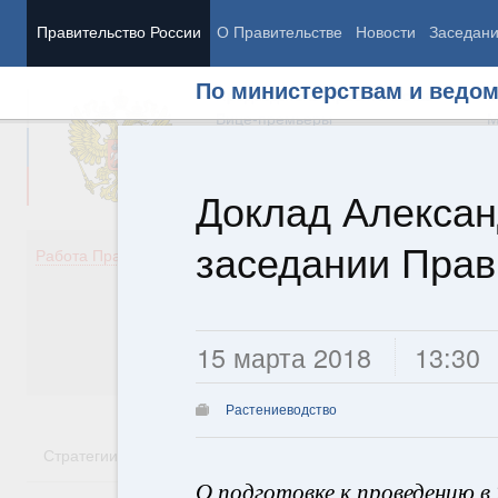
Правительство России
О Правительстве
Новости
Заседан
По министерствам и ведо
Председатель Правительства
М
Вице-премьеры
М
Доклад Алексан
заседании Прав
Демография
Занято
Работа Правительства
Здоровье
Технол
Образование
Эконом
Культура
Финан
Общество
Социал
15 марта 2018
13:30
Государство
Растениеводство
Стратегии
Государственные программы
Национальн
О подготовке к проведению в 