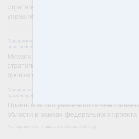
стратегической сессии о совершенствов
управления научно-технологическим раз
Вчера
Минпромторг России
,
Минэкономразвития России
,
5 авгус
производительности труда и поддержки занятости
Михаил Мишустин дал поручения по ито
стратегической сессии, посвящённой п
производительности труда
Минприроды России
,
5 августа 2026
,
Национальный проект
благополучие»
Правительство увеличило объём финанс
области в рамках федерального проекта
Распоряжение от 3 августа 2026 года №2067-р