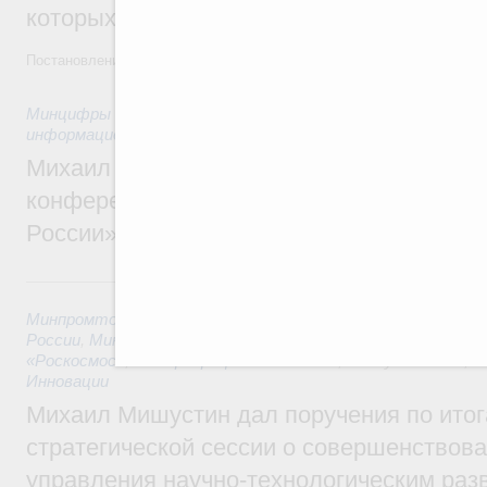
которых освобождаются от НДФЛ
Постановление от 5 августа 2026 года №978
Минцифры России
,
Минфин России
,
Минпромторг России
,
информационных технологий
Михаил Мишустин дал поручения по итог
конференции «Цифровая индустрия пр
России»
6 августа, четверг
Минпромторг России
,
Минфин России
,
Минэкономразвития
России
,
Минсельхоз России
,
Минэнерго России
,
Минтранс 
«Роскосмос»
,
Госкорпорация «Росатом»
,
6 августа 2026
,
Т
Инновации
Михаил Мишустин дал поручения по ито
стратегической сессии о совершенствов
управления научно-технологическим раз