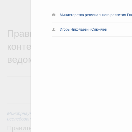
Министерство регионального развития Рос
Правительственная информ
Игорь Николаевич Слюняев
контексте работы министер
ведомств
8 августа, суббота
Минобрнауки России
,
8 августа 2026
,
Государственная пол
исследований и разработок
Правительство расширило перечень пре