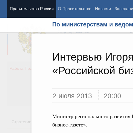
Правительство России
О Правительстве
Новости
Заседан
По министерствам и ведо
Председатель Правительства
М
Вице-премьеры
М
Интервью Игор
«Российской би
Демография
Занято
Работа Правительства
Здоровье
Технол
Образование
Эконом
Культура
Финан
Общество
Социал
2 июля 2013
20:00
Государство
Министр регионального развития 
Стратегии
Государственные программы
Национальн
бизнес-газете».