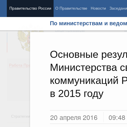
Правительство России
О Правительстве
Новости
Заседан
По министерствам и ведо
Председатель Правительства
М
Вице-премьеры
М
Основные резул
Министерства с
Демография
Занято
Работа Правительства
Здоровье
Технол
Образование
Эконом
коммуникаций 
Культура
Финан
Общество
Социал
в 2015 году
Государство
20 апреля 2016
09:48
Стратегии
Государственные программы
Национальн