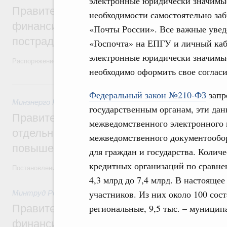
электронные юридически значимые
Правительство выделило дополнительно
необходимости самостоятельно за
финансирование Дагестану и Чечне на 
«Почты России». Все важные увед
пострадавшим от наводнения
«Госпочта» на ЕПГУ и личный каб
электронные юридически значимы
Распоряжение от 28 июля 2026 года №1999-р и распоряжение от 30 
необходимо оформить свое соглас
30 июля, четверг
Федеральный закон №210-ФЗ
запр
Минэнерго России
,
ФАС России
,
30 июля 2026
,
Оборот бензи
государственным органам, эти да
Правительство ввело новый временный з
межведомственного электронного
отдельных видов топлива и утвердило ря
межведомственного документообор
повышения доступности нефтепродуктов
для граждан и государства. Количе
кредитных организаций по сравнен
Постановления от 30 июля 2026 года №952, №953, №954
4,3 млрд до 7,4 млрд. В настояще
участников. Из них около 100 сост
Минтруд России
,
30 июля 2026
,
Малое и среднее предприн
Правительство выделило дополнительно
региональные, 9,5 тыс. – муницип
финансирование на поддержку бизнеса 