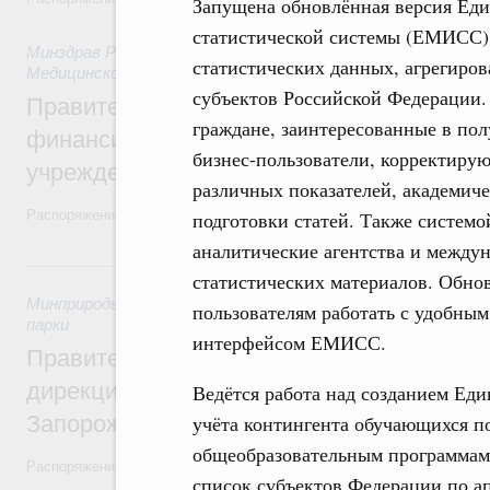
Запущена обновлённая версия Ед
статистической системы (ЕМИСС),
Минздрав России
,
27 июля 2026
,
Организация системы здра
статистических данных, агрегиро
Медицинское страхование
субъектов Российской Федерации.
Правительство направит ряду регионов 
граждане, заинтересованные в по
финансирование на строительство и рем
бизнес-пользователи, корректирую
учреждений
различных показателей, академич
Распоряжение от 18 июля 2026 года №1897-р и распоряжение от 21 
подготовки статей. Также систем
аналитические агентства и между
26 июля, воскресенье
статистических материалов. Обно
Минприроды России
,
26 июля 2026
,
Охрана природы. Запове
пользователям работать с удобны
парки
интерфейсом ЕМИСС.
Правительство утвердило распоряжение 
дирекции особо охраняемых природных 
Ведётся работа над созданием Ед
Запорожской области
учёта контингента обучающихся 
общеобразовательным программам
Распоряжение от 21 июля 2026 года №1915-р
список субъектов Федерации по а