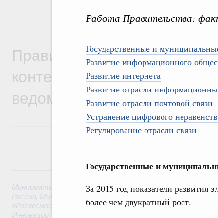
Работа Правительства: фак
Государственные и муниципальны
Правительственная информ
Развитие информационного общес
контексте работы министер
Развитие интернета
Развитие отрасли информационны
ведомств
Развитие отрасли почтовой связи
Устранение цифрового неравенств
Регулирование отрасли связи
Государственные и муниципальн
6 августа, четверг
За 2015 год показатели развития 
Минпромторг России
,
Минфин России
,
Минэкономразвития
России
,
Минсельхоз России
,
Минэнерго России
,
Минтранс 
более чем двукратный рост.
«Роскосмос»
,
Госкорпорация «Росатом»
,
6 августа 2026
,
Т
Инновации