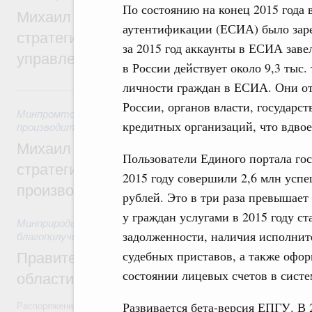
По состоянию на конец 2015 года
Михаил Мишустин дал поручения по ито
аутентификации (ЕСИА) было заре
стратегической сессии о совершенствов
за 2015 год аккаунты в ЕСИА заве
управления научно-технологическим раз
в России действует около 9,3 тыс.
личности граждан в ЕСИА. Они от
5 августа, среда
России, органов власти, государс
Минпромторг России
,
Минэкономразвития России
,
5 авгус
кредитных организаций, что вдвое 
производительности труда и поддержки занятости
Михаил Мишустин дал поручения по ито
Пользователи Единого портала го
стратегической сессии, посвящённой п
2015 году совершили 2,6 млн усп
производительности труда
рублей. Это в три раза превышает
у граждан услугами в 2015 году с
Минприроды России
,
5 августа 2026
,
Национальный проект
задолженности, наличия исполнит
благополучие»
судебных приставов, а также офо
Правительство увеличило объём финанс
состоянии лицевых счетов в систе
области в рамках федерального проекта
Развивается бета-версия ЕПГУ. В 
Распоряжение от 3 августа 2026 года №2067-р