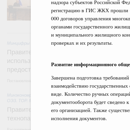
надзора субъектов Российской Фе
реализация крупных инфраструктурных пр
регистрацию в ГИС ЖКХ прошли бо
пассажирских перевозок, обеспечение тра
внедрение цифровых сервисов, а также во
000 договоров управления много
отрасли.
органами государственного жилищ
27 июля, понедельник
и муниципального жилищного конт
проверках и их результаты.
Минцифры России
,
27 июля 2026
,
Государственные и муниц
Правительство утвердило параметры эк
использованию платёжных карт «Мир» д
Развитие информационного обще
предоставления отдельных мер соцзащи
Завершена подготовка требований
Постановление от 18 июля 2026 года №914
взаимодействию государственных 
виде. Количество ручных операци
Минэкономразвития России
,
27 июля 2026
,
Инструменты р
ОЭЗ. ТОР. Моногорода
документооборота будет сведено к
Правительство направит финансирование
его организацией. Также существе
технопарка в Нижегородской области
исполнения документов.
Распоряжение от 18 июля 2026 года №1889-р