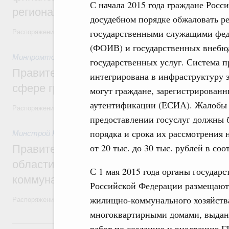
С начала 2015 года граждане Рос
регионах
досудебном порядке обжаловать р
государственными служащими фед
Распоряжение от 30 июля 2026 года №2031-р
(ФОИВ) и государственных внебю
Минпромторг России
,
30 июля 2026
,
Авиастроение
государственных услуг. Система 
Правительство профинансирует приорит
интегрирована в инфраструктуру э
сфере гражданской авиации
могут граждане, зарегистрирован
аутентификации (ЕСИА). Жалобы н
Распоряжение от 27 июля 2026 года №1979-р, распоряжение от 30 и
предоставлении госуслуг должны 
порядка и срока их рассмотрения 
Минстрой России
,
30 июля 2026
,
Жилищно-коммунальное х
от 20 тыс. до 30 тыс. рублей в со
Правительство выделило финансировани
области на поддержку предприятий жил
С 1 мая 2015 года органы государ
коммунального хозяйства
Российской Федерации размещают
жилищно-коммунального хозяйств
Распоряжение от 29 июля 2026 года №2021-р
многоквартирными домами, выда
29 июля, среда
работ по созданию и внедрению 