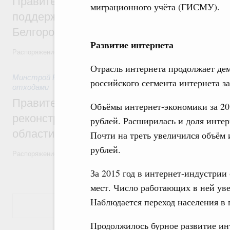
Правительство выделило более 3,2 млрд
миграционного учёта (ГИСМУ).
поддержку топливно-энергетического ко
Белгородской области
Развитие интернета
Распоряжение от 23 июля 2026 года №1946-р
Отрасль интернета продолжает де
Минстрой России
,
23 июля 2026
,
Экологическая безопасно
российского сегмента интернета за
отходами
Правительство направит более 780 млн 
Объёмы интернет-экономики за 201
реконструкцию очистных сооружений в А
рублей. Расширилась и доля интер
области
Почти на треть увеличился объём 
рублей.
Распоряжение от 22 июля 2026 года №1936-р
За 2015 год в интернет-индустрии
мест. Число работающих в ней уве
Наблюдается переход населения в
Показать еще
Продолжилось бурное развитие ин