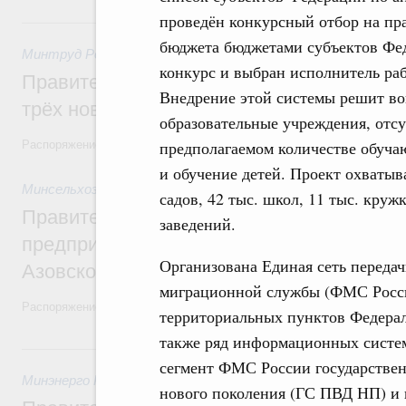
проведён конкурсный отбор на пр
25 июля, суббота
бюджета бюджетами субъектов Фед
Минтруд России
,
25 июля 2026
,
Инвалиды. Безбарьерная ср
конкурс и выбран исполнитель раб
Правительство выделило финансировани
Внедрение этой системы решит во
трёх новых центров протезирования и р
образовательные учреждения, отс
предполагаемом количестве обуча
Распоряжение от 24 июля 2026 года №1953-р
и обучение детей. Проект охватыв
Минсельхоз России
,
25 июля 2026
,
Рыболовство, аквакульт
садов, 42 тыс. школ, 11 тыс. кру
Правительство направит финансировани
заведений.
предприятий рыбохозяйственного компле
Организована Единая сеть переда
Азовском морях
миграционной службы (ФМС Росси
Распоряжение от 24 июля 2026 года №1952-р
территориальных пунктов Федерал
также ряд информационных систе
23 июля, четверг
сегмент ФМС России государстве
Минэнерго России
,
23 июля 2026
,
Теплоэнергетика, теплос
нового поколения (ГС ПВД НП) и 