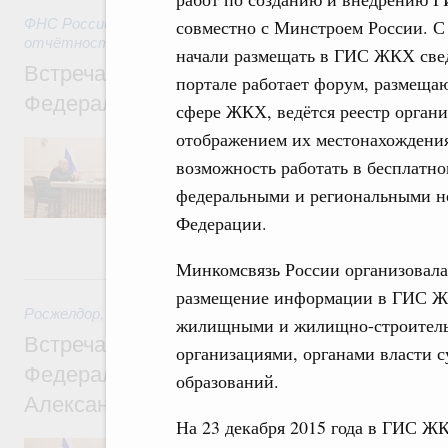
ФНС России
,
29 июля 2026
совместно с Минстроем России. С
,
Налоги и неналоговые платежи.
отчётность и аудит
начали размещать в ГИС ЖКХ свед
Встреча Михаила Мишустина с руководи
портале работает форум, размеща
Федеральной налоговой службы Даниил
сфере ЖКХ, ведётся реестр органи
отображением их местонахождения
Руководитель ФНС проинформировал Пре
текущей ситуации с поступлениями налог
возможность работать в бесплатно
систему и прогнозе на предстоящий период
федеральными и региональными н
изменений в системе налогообложения. Кр
организация проактивного предоставления
Федерации.
детьми, участников СВО и их семей.
Минкомсвязь России организовала
28 июля, вторник
размещение информации в ГИС Ж
Росжелдор
,
28 июля 2026
,
Железнодорожный транспорт
жилищными и жилищно-строитель
Встреча Михаила Мишустина с руководи
организациями, органами власти 
Федерального агентства железнодорожно
образований.
Александром Сахаровым
На 23 декабря 2015 года в ГИС Ж
Обсуждались итоги работы за прошедший 