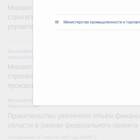
Михаил Мишустин дал поручения по ито
стратегической сессии о совершенствов
Министерство промышленности и торговл
управления научно-технологическим раз
5 августа, среда
Минпромторг России
,
Минэкономразвития России
,
5 авгус
производительности труда и поддержки занятости
Михаил Мишустин дал поручения по ито
стратегической сессии, посвящённой п
производительности труда
Минприроды России
,
5 августа 2026
,
Национальный проект
благополучие»
Правительство увеличило объём финанс
области в рамках федерального проекта
Распоряжение от 3 августа 2026 года №2067-р