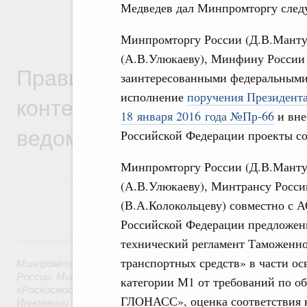
Медведев дал Минпромторгу след
Минпромторгу России (Д.В.Манту
(А.В.Улюкаеву), Минфину России 
Правительственная информ
заинтересованными федеральными
исполнение
поручения Президент
контексте работы министер
18 января 2016 года №Пр-66
и вне
ведомств
Российской Федерации проекты с
Минпромторгу России (Д.В.Манту
(А.В.Улюкаеву), Минтрансу Росс
(В.А.Колокольцеву) совместно с
Российской Федерации предложени
6 августа, четверг
технический регламент Таможенно
транспортных средств» в части о
Минпромторг России
,
Минфин России
,
Минэкономразвития
России
,
Минсельхоз России
,
Минэнерго России
,
Минтранс 
категории М1 от требований по об
«Роскосмос»
,
Госкорпорация «Росатом»
,
6 августа 2026
,
Т
ГЛОНАСС», оценка соответствия к
Инновации