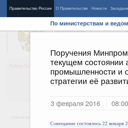
Правительство России
О Правительстве
Новости
Заседан
По министерствам и ведо
Председатель Правительства
М
Вице-премьеры
М
Поручения Минпромт
текущем состоянии 
Демография
Занято
Работа Правительства
промышленности и 
Здоровье
Технол
Образование
Эконом
стратегии её развит
Культура
Финан
Общество
Социал
Государство
3 февраля 2016
08:0
Стратегии
Государственные программы
Национальн
Совещание состоялось 22 января 2