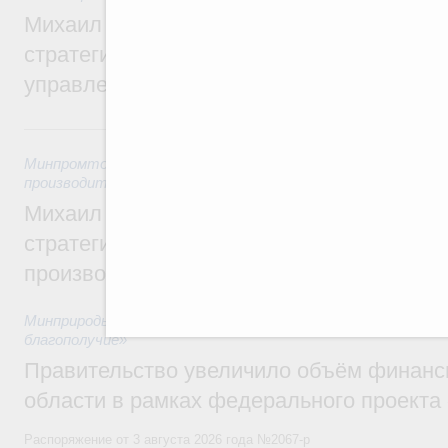
Михаил Мишустин дал поручения по ито
стратегической сессии о совершенствов
управления научно-технологическим раз
5 августа, среда
Минпромторг России
,
Минэкономразвития России
,
5 авгус
производительности труда и поддержки занятости
Михаил Мишустин дал поручения по ито
стратегической сессии, посвящённой п
производительности труда
Минприроды России
,
5 августа 2026
,
Национальный проект
благополучие»
Правительство увеличило объём финанс
области в рамках федерального проекта
Распоряжение от 3 августа 2026 года №2067-р