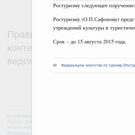
Ростуризму следующее поручение
Ростуризму (О.П.Сафонову) предс
учреждений культуры в туристиче
Правительственная информ
Срок – до 15 августа 2015 года.
контексте работы министер
ведомств
Федеральное агентство по туризму (Росту
6 августа, четверг
Минпромторг России
,
Минфин России
,
Минэкономразвития
России
,
Минсельхоз России
,
Минэнерго России
,
Минтранс 
«Роскосмос»
,
Госкорпорация «Росатом»
,
6 августа 2026
,
Т
Инновации