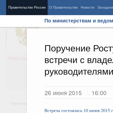
Правительство России
О Правительстве
Новости
Заседан
По министерствам и ведо
Председатель Правительства
М
Вице-премьеры
М
Поручение Рост
встречи с влад
Демография
Занято
Работа Правительства
Здоровье
Технол
Образование
Эконом
руководителями
Культура
Финан
Общество
Социал
Государство
26 июня 2015
16:00
Стратегии
Государственные программы
Национальн
Встреча состоялась 10 июня 2015 