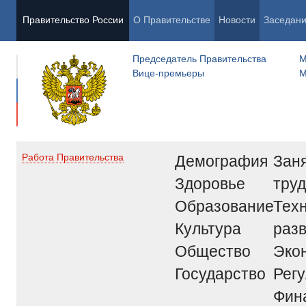
Правительство России
О Правительстве
Новости
Заседан
Председатель Правительства
М
Вице-премьеры
М
Демография
Заня
Работа Правительства
Здоровье
труд
Образование
Тех
Культура
раз
Общество
Эко
Государство
Рег
Фин