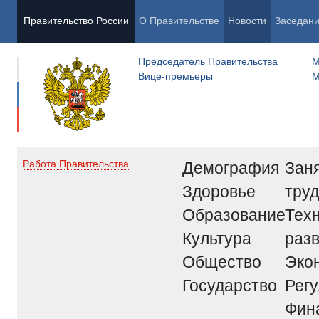
Правительство России
О Правительстве
Новости
Заседан
Председатель Правительства
М
Вице-премьеры
М
Демография
Заня
Работа Правительства
Здоровье
труд
Образование
Тех
Культура
раз
Общество
Эко
Государство
Рег
Фин