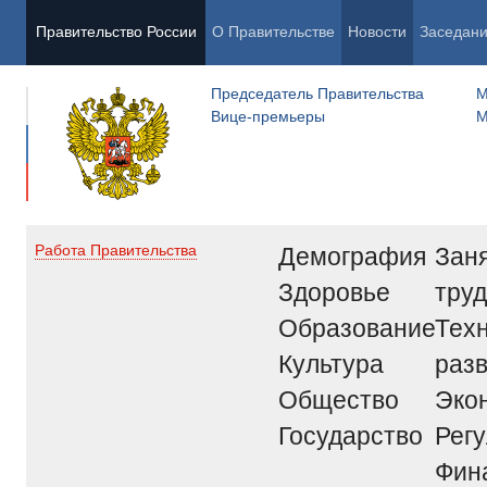
Правительство России
О Правительстве
Новости
Заседан
Председатель Правительства
М
Вице-премьеры
М
Демография
Заня
Работа Правительства
Здоровье
труд
Образование
Тех
Культура
раз
Общество
Эко
Государство
Рег
Фин