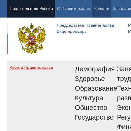
Правительство России
О Правительстве
Новости
Заседан
Председатель Правительства
М
Вице-премьеры
М
Демография
Заня
Работа Правительства
Здоровье
труд
Образование
Тех
Культура
раз
Общество
Эко
Государство
Рег
Фин