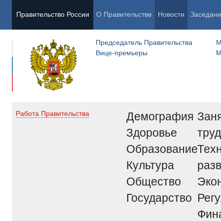
Правительство России
О Правительстве
Новости
Заседан
Председатель Правительства
М
Вице-премьеры
М
Демография
Заня
Работа Правительства
Здоровье
труд
Образование
Тех
Культура
раз
Общество
Эко
Государство
Рег
Фин