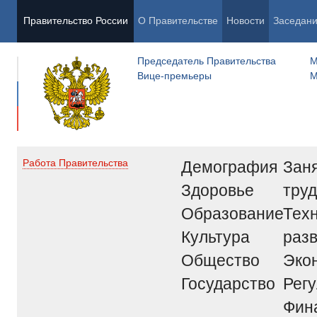
Правительство России
О Правительстве
Новости
Заседан
Председатель Правительства
М
Вице-премьеры
М
Демография
Заня
Работа Правительства
Здоровье
труд
Образование
Тех
Культура
раз
Общество
Эко
Государство
Рег
Фин