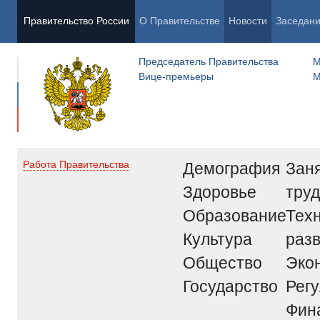
Правительство России
О Правительстве
Новости
Заседан
Председатель Правительства
М
Вице-премьеры
М
Демография
Заня
Работа Правительства
Здоровье
труд
Образование
Тех
Культура
раз
Общество
Эко
Государство
Рег
Фин