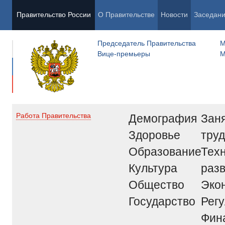
Правительство России
О Правительстве
Новости
Заседан
Председатель Правительства
М
Вице-премьеры
М
Демография
Заня
Работа Правительства
Здоровье
труд
Образование
Тех
Культура
раз
Общество
Эко
Государство
Рег
Фин