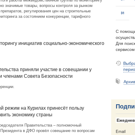
тоги работы межведомственной группы по мониторингу
но значимые товары, вопросы контроля за рынком
препаратов, регулирования цен на строительные
31
иторинга за состоянием конкуренции, тарифного
С помощь
осуществ
Для поиск
торингу инициатив социально-экономического
сервисо
Выбра
пери
ельства приняли участие в совещании у
и членами Совета Безопасности
Архи
ренции.
Подпи
 режим на Курилах принесёт пользу
звить экономику страны
Ежеднев
редседателя Правительства – полномочный
 Президента в ДФО провёл совещание по вопросам
Email