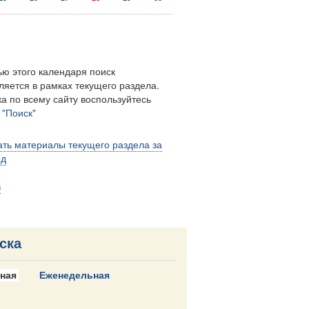
ю этого календаря поиск
ляется в рамках текущего раздела.
а по всему сайту воспользуйтесь
м
"Поиск"
ть материалы текущего раздела за
од
в
ска
ная
Еженедельная