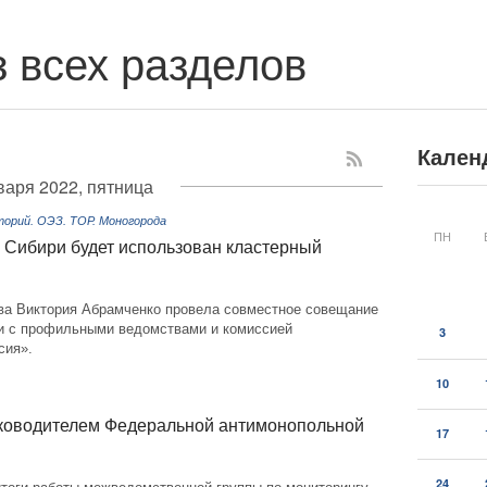
 всех разделов
Кален
варя 2022, пятница
рий. ОЭЗ. ТОР. Моногорода
ПН
 Сибири будет использован кластерный
ва Виктория Абрамченко провела совместное совещание
ри с профильными ведомствами и комиссией
3
сия».
10
уководителем Федеральной антимонопольной
17
24