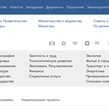
стве
Новости
Заседания
Документы
Поручения
Законопроект
ь Правительства
Министерства и ведомства
Советы и
еры
Министры
По регио
мография
Занятость и труд
Экология
ровье
Технологическое развитие
Жильё и горо
азование
Экономика. Регулирование
Транспорт и с
ьтура
Финансы
Энергетика
щество
Социальные услуги
Промышленно
ударство
Сельское хоз
ограммы
Национальные проекты