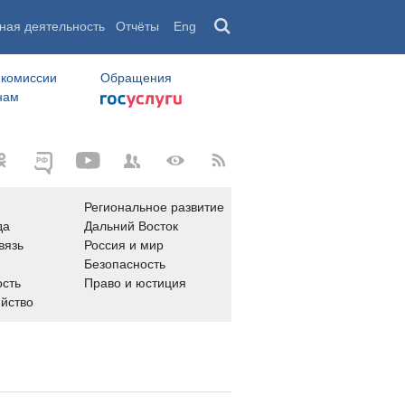
ная деятельность
Отчёты
Eng
 комиссии
Обращения
нам
Региональное развитие
да
Дальний Восток
вязь
Россия и мир
Безопасность
сть
Право и юстиция
яйство