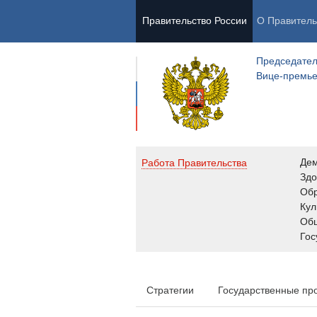
Правительство России
О Правитель
Председател
Вице-премь
Де
Работа Правительства
Здо
Обр
Кул
Об
Гос
Стратегии
Государственные пр