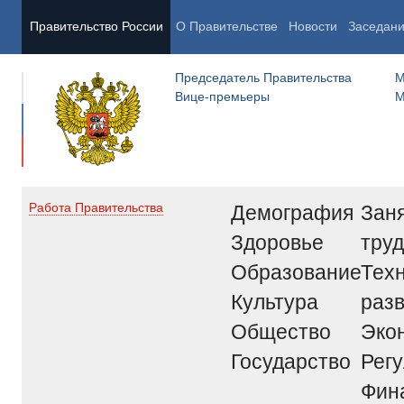
Правительство России
О Правительстве
Новости
Заседан
Председатель Правительства
М
Вице-премьеры
М
Демография
Заня
Работа Правительства
Здоровье
труд
Образование
Тех
Культура
раз
Общество
Эко
Государство
Рег
Фин