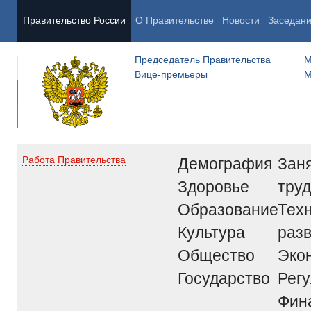
Правительство России
О Правительстве
Новости
Заседан
Председатель Правительства
М
Вице-премьеры
М
Демография
Заня
Работа Правительства
Здоровье
труд
Образование
Тех
Культура
раз
Общество
Эко
Государство
Рег
Фин